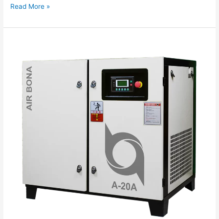
Read More »
En
İyi
10
Vidalı
Hava
Kompresörü
Markası