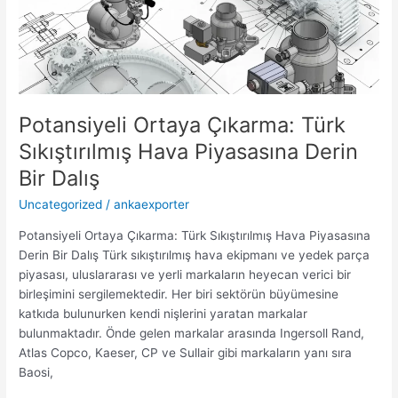
Potansiyeli
Ortaya
Çıkarma:
Türk
Sıkıştırılmış
Hava
Potansiyeli Ortaya Çıkarma: Türk
Piyasasına
Derin
Sıkıştırılmış Hava Piyasasına Derin
Bir
Bir Dalış
Dalış
Uncategorized
/
ankaexporter
Potansiyeli Ortaya Çıkarma: Türk Sıkıştırılmış Hava Piyasasına
Derin Bir Dalış Türk sıkıştırılmış hava ekipmanı ve yedek parça
piyasası, uluslararası ve yerli markaların heyecan verici bir
birleşimini sergilemektedir. Her biri sektörün büyümesine
katkıda bulunurken kendi nişlerini yaratan markalar
bulunmaktadır. Önde gelen markalar arasında Ingersoll Rand,
Atlas Copco, Kaeser, CP ve Sullair gibi markaların yanı sıra
Baosi,