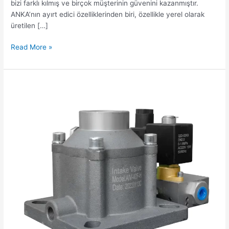
bizi farklı kılmış ve birçok müşterinin güvenini kazanmıştır.
ANKA’nın ayırt edici özelliklerinden biri, özellikle yerel olarak
üretilen […]
Read More »
Hava
Kompresörü
Emme
Valfinin
İşlevini
Anlamak:
ANKA
ve
Redstar’a
Detaylı
Bir
Bakış