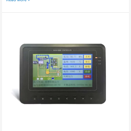
Vidalı
Hava
Kompresörlerinde
Kontrol
Cihazlarının
Gücünü
Kullanma:
Detaylı
Bir
Bakış