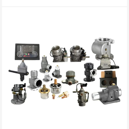
ANKA
PARTS:
Çin’de
Üretilen
Kompresör
Parçalarında
Neden
Fiyat
Avantajımız
Var?