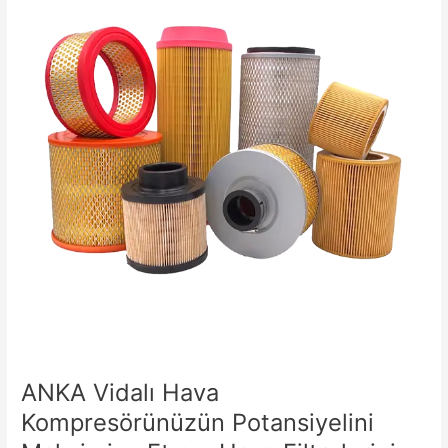
Hava
Kompresörünüzün
Potansiyelini
Maksimize
Etme:
Hava
Filtrelerinin
Kritik
Rolü
ANKA Vidalı Hava
Kompresörünüzün Potansiyelini