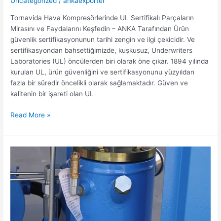
Uncategorized
/
ankaexporter
Tornavida Hava Kompresörlerinde UL Sertifikalı Parçaların
Mirasını ve Faydalarını Keşfedin – ANKA Tarafından Ürün
güvenlik sertifikasyonunun tarihi zengin ve ilgi çekicidir. Ve
sertifikasyondan bahsettiğimizde, kuşkusuz, Underwriters
Laboratories (UL) öncülerden biri olarak öne çıkar. 1894 yılında
kurulan UL, ürün güvenliğini ve sertifikasyonunu yüzyıldan
fazla bir süredir öncelikli olarak sağlamaktadır. Güven ve
kalitenin bir işareti olan UL
Read More »
Tornavidalı
Hava
Kompresörlerinde
Yağ
ve
Gaz
Ayırıcı