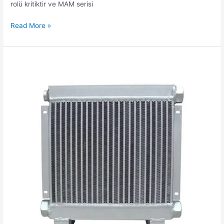
rolü kritiktir ve MAM serisi
Read More »
Vidalı
Hava
Kompresörü
Isı
Değiştiricilerini
Anlamak:
Kapsamlı
Bir
Rehber