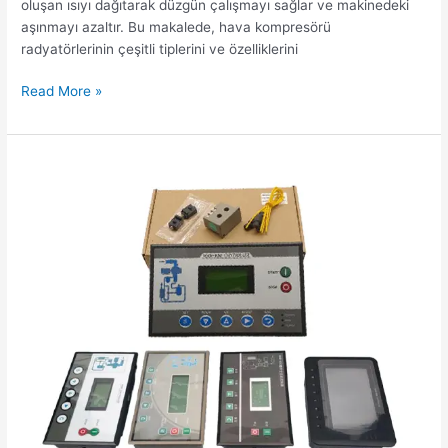
oluşan ısıyı dağıtarak düzgün çalışmayı sağlar ve makinedeki
aşınmayı azaltır. Bu makalede, hava kompresörü
radyatörlerinin çeşitli tiplerini ve özelliklerini
Read More »
MAM
Serisi
PLC
Denetleyicilerinin
Tornavida
Hava
Kompresörü
Sistemlerinde
Merkezi
Rolü
ve
İşlevselliği