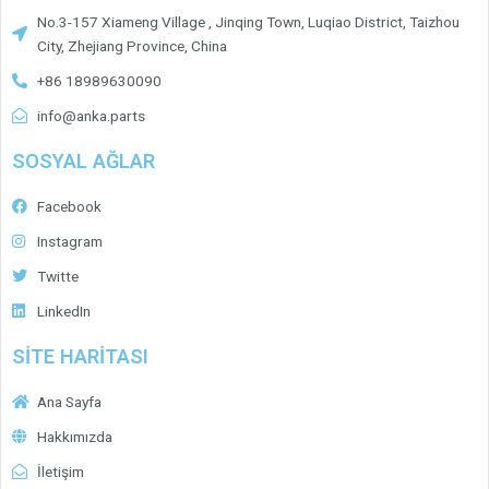
No.3-157 Xiameng Village , Jinqing Town, Luqiao District, Taizhou
City, Zhejiang Province, China
+86 18989630090
info@anka.parts
SOSYAL AĞLAR
Facebook
Instagram
Twitte
LinkedIn
SİTE HARİTASI
Ana Sayfa
Hakkımızda
İletişim