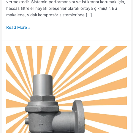
vermektedir. Sistemin performansını ve istikrarını korumak için,
hassas filtreler hayati bileşenler olarak ortaya çıkmıştır. Bu
makalede, vidalı kompresör sistemlerinde […]
Read More »
MPV’niz
Neden
Önemlidir
Vidalı
Hava
Kompresörlerinde
Minimum
Basınç
Valfinin
Rolü