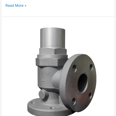
Read More »
Kompresörünüzün
Kalbi:
MPV
(Minimum
Basınç
Vanası)
Anlaşılması