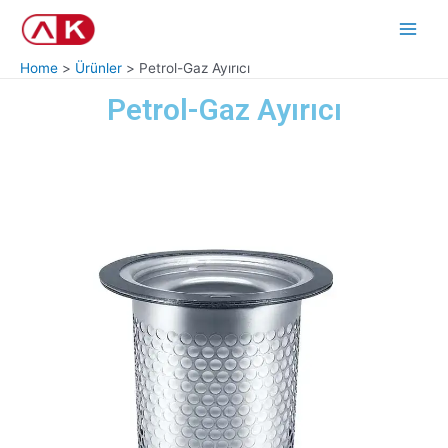
Skip
Main
to
Men
content
Home
Ürünler
Petrol-Gaz Ayırıcı
Petrol-Gaz Ayırıcı