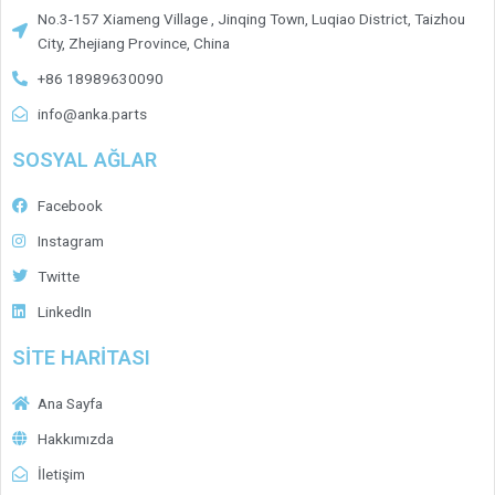
No.3-157 Xiameng Village , Jinqing Town, Luqiao District, Taizhou
City, Zhejiang Province, China
+86 18989630090
info@anka.parts
SOSYAL AĞLAR
Facebook
Instagram
Twitte
LinkedIn
SİTE HARİTASI
Ana Sayfa
Hakkımızda
İletişim